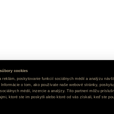
z Trenčína
– 135 km, cca 1 hodinu
 súbory cookies
Trenčín – Prievidza – Žiar nad Hr
 reklám, poskytovanie funkcií sociálnych médií a analýzu návšt
zo Žiliny
– 100 km, cca 1 hodina 4
Informácie o tom, ako používate naše webové stránky, poskytu
Žilina – Martin – Banská Bystrica
sociálnych médií, inzercie a analýzy. Títo partneri môžu prísluš
mi, ktoré ste im poskytli alebo ktoré od vás získali, keď ste pou
z Lučenca
– 67 km, cca 55 minút
Lučenec – Zvolen – Hronsek