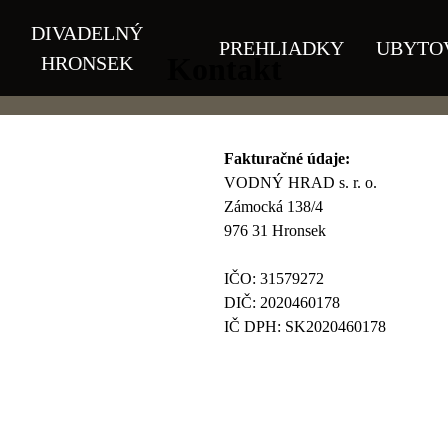
DIVADELNÝ
PREHLIADKY
UBYTO
Kontakt
HRONSEK
Fakturačné údaje:
VODNÝ HRAD s. r. o.
Zámocká 138/4
976 31 Hronsek
IČO: 31579272
DIČ: 2020460178
IČ DPH: SK2020460178