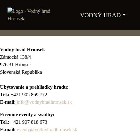
VODNÝ HRAD
Vodný hrad Hronsek
Zámocká 138/4
976 31 Hronsek
Slovenská Republika
Ubytovanie a prehliadky hradu:
Tel.:
+421 905 869 772
E-mail:
info@vodnyhradhronsek.sk
Firemné eventy a svadby:
Tel.:
+421 907 818 673
E-mail:
eventy@vodnyhradhronsek.sk