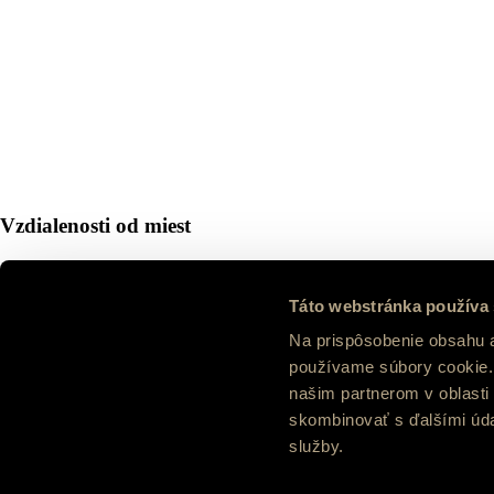
Vzdialenosti od miest
z Banskej Bystrice
– 10 km, cca 12 minút
Táto webstránka používa
Banská Bystrica – Hronsek
Na prispôsobenie obsahu a
z Bratislavy
– 195 km, cca 1 hodina 50 minút
používame súbory cookie. 
Bratislava – Trnava – Nitra – Zvolen – Hronsek
našim partnerom v oblasti 
skombinovať s ďalšími údaj
z Nitry
– 110 km, cca 60 minút
služby.
Nitra – Zvolen – Hronsek