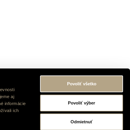
 40 minút
Povoliť všetko
onom – Zvolen – Hronsek
evnosti
0 minút
jeme aj
 – Hronsek
Povoliť výber
né informácie
žívali ich
Odmietnuť