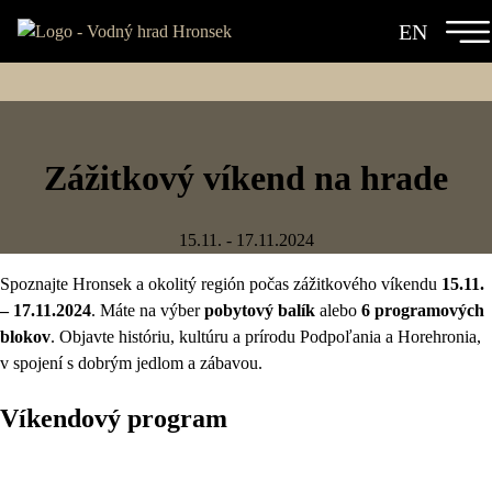
EN
VODNÝ HRAD
HISTÓRIA
DIVADELNÝ HRONSEK
VIRTUÁLNA PREHLIADKA
Zážitkový víkend na hrade
PREHLIADKY
GALÉRIA
UBYTOVANIE
15.11. - 17.11.2024
DARČEKOVÉ POUKAZY
Spoznajte Hronsek a okolitý región počas zážitkového víkendu
15.11.
EVENTY
– 17.11.2024
. Máte na výber
pobytový balík
alebo
6 programových
FIREMNÉ EVENTY
blokov
. Objavte históriu, kultúru a prírodu Podpoľania a Horehronia,
KONTAKT
v spojení s dobrým jedlom a zábavou.
SVADBY A OSLAVY
Víkendový program