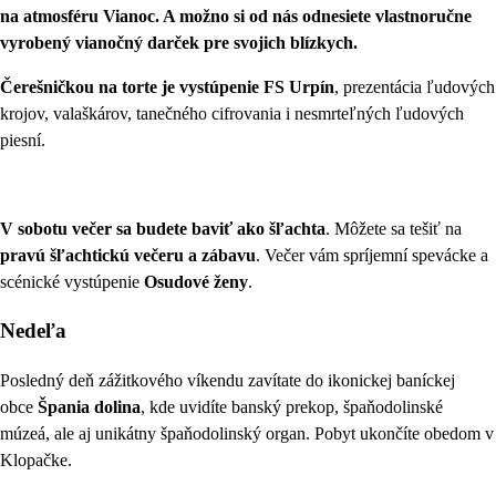
na atmosféru Vianoc. A možno si od nás odnesiete vlastnoručne
vyrobený vianočný darček pre svojich blízkych.
Čerešničkou na torte je vystúpenie FS Urpín
, prezentácia ľudových
krojov, valaškárov, tanečného cifrovania i nesmrteľných ľudových
piesní.
V sobotu večer sa budete baviť ako šľachta
. Môžete sa tešiť na
pravú šľachtickú večeru a zábavu
. Večer vám spríjemní spevácke a
scénické vystúpenie
Osudové ženy
.
Nedeľa
Posledný deň zážitkového víkendu zavítate do ikonickej baníckej
obce
Špania dolina
, kde uvidíte banský prekop, špaňodolinské
múzeá, ale aj unikátny špaňodolinský organ. Pobyt ukončíte obedom v
Klopačke.