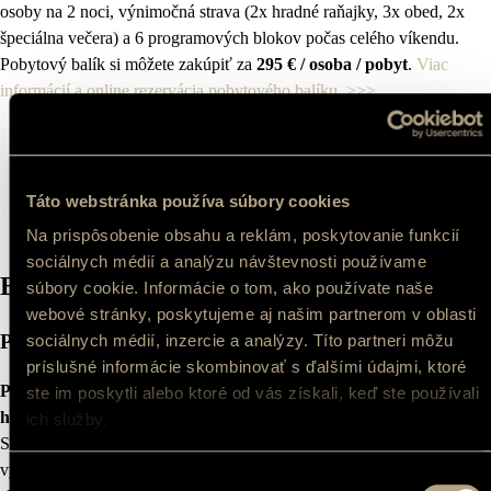
osoby na 2 noci, výnimočná strava (2x hradné raňajky, 3x obed, 2x
špeciálna večera) a 6 programových blokov počas celého víkendu.
Pobytový balík si môžete zakúpiť za
295 € / osoba / pobyt
.
Viac
informácií a online rezervácia pobytového balíku. >>>
Táto webstránka používa súbory cookies
Na prispôsobenie obsahu a reklám, poskytovanie funkcií
sociálnych médií a analýzu návštevnosti používame
Bohatý program počas celého víkendu
súbory cookie. Informácie o tom, ako používate naše
webové stránky, poskytujeme aj našim partnerom v oblasti
Piatok
sociálnych médií, inzercie a analýzy. Títo partneri môžu
príslušné informácie skombinovať s ďalšími údajmi, ktoré
Piatkový program
je venovaný obci Hronsek s prehliadkou
Vodného
ste im poskytli alebo ktoré od vás získali, keď ste používali
hradu Hronsek
a
Soósovsko-Gécziovského barokového kaštieľa
.
ich služby.
Súčasťou hronseckého popoludnia bude
tradičné obedové menu
,
výborná fazuľovica s geršňou,
hronsecké zemiakové pirohy
so
Výber