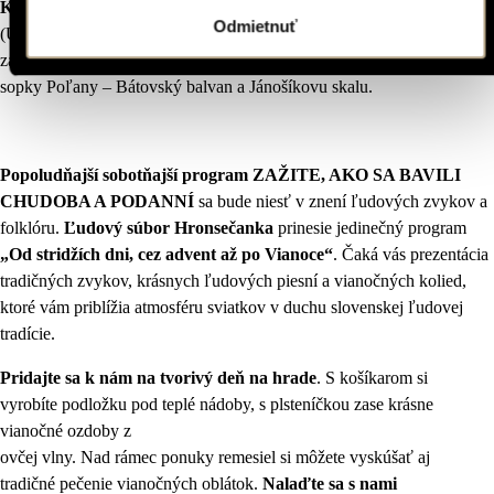
KOSTOLÍKOV
, navštívite artikulárny kostol v Hronseku
Odmietnuť
(UNESCO) a gotické kostolíky v Čeríne a Poníkoch. Dopoludnie
zavŕšite v čarovnej Hrochotskej doline, kde uvidíte diela chŕliacej
sopky Poľany – Bátovský balvan a Jánošíkovu skalu.
Popoludňajší sobotňajší program ZAŽITE, AKO SA BAVILI
CHUDOBA A PODANNÍ
sa bude niesť v znení ľudových zvykov a
folklóru.
Ľudový súbor Hronsečanka
prinesie jedinečný program
„Od stridžích dni, cez advent až po Vianoce“
. Čaká vás prezentácia
tradičných zvykov, krásnych ľudových piesní a vianočných kolied,
ktoré vám priblížia atmosféru sviatkov v duchu slovenskej ľudovej
tradície.
Pridajte sa k nám na tvorivý deň na hrade
. S košíkarom si
vyrobíte podložku pod teplé nádoby, s plsteníčkou zase krásne
vianočné ozdoby z
ovčej vlny. Nad rámec ponuky remesiel si môžete vyskúšať aj
tradičné pečenie vianočných oblátok.
Nalaďte sa s nami